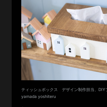
ッ
ク
ス
へ
の
ティッシュボックス デザイン制作担当、DI
yamada yoshiteru