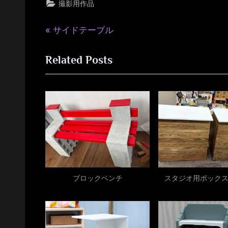
撮影用作品
P
投
サイドテーブル
r
稿
Related Posts
e
v
ナ
i
ビ
o
u
ゲ
s
ー
P
o
シ
s
ブロックベンチ
スタジオ用ボック
ョ
t
:
ン