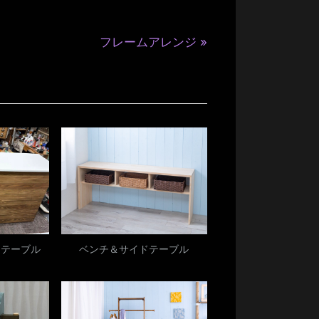
N
フレームアレンジ
e
x
t
P
o
s
t
:
ステーブル
ベンチ＆サイドテーブル