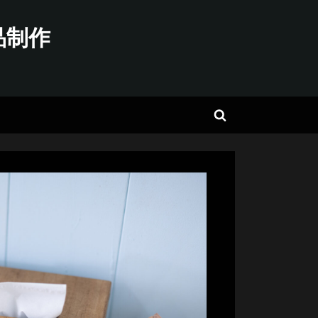
品制作
Toggle
search
form