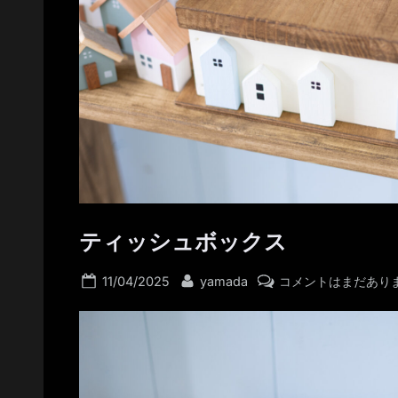
ティッシュボックス
Posted
By
テ
11/04/2025
yamada
コメントはまだあり
on
ィ
ッ
シ
ュ
ボ