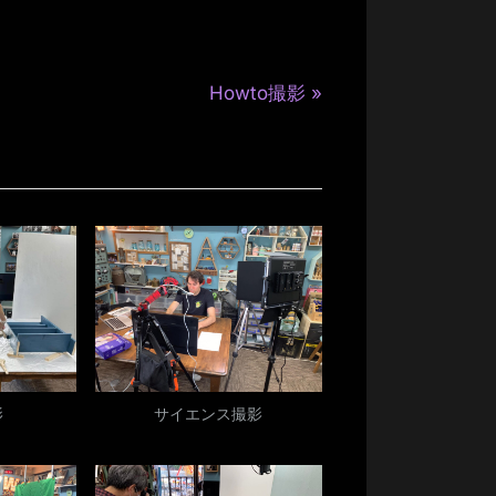
N
Howto撮影
e
x
t
P
o
s
t
:
影
サイエンス撮影