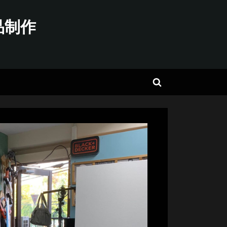
品制作
Toggle
search
form