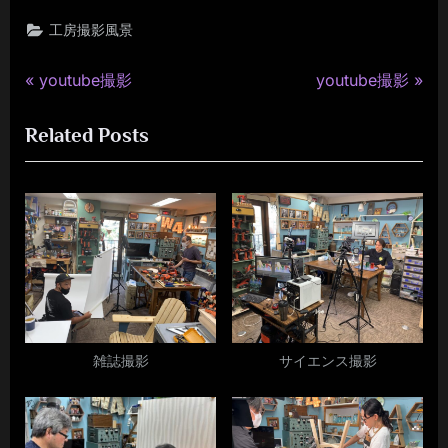
工房撮影風景
P
N
投
youtube撮影
youtube撮影
r
e
稿
Related Posts
e
x
v
t
ナ
i
P
ビ
o
o
u
s
ゲ
s
t
ー
P
:
o
シ
s
雑誌撮影
サイエンス撮影
ョ
t
:
ン