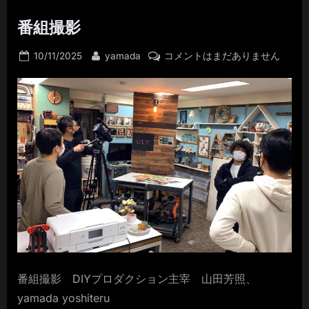
番組撮影
Posted
By
番
10/11/2025
yamada
コメントはまだありません
on
組
撮
影
へ
の
番組撮影 DIYプロダクション主宰 山田芳照、
yamada yoshiteru