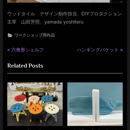
ウッドタイル デザイン制作担当、DIYプロダクション
主宰 山田芳照、yamada yoshiteru
ワークショップ用作品
P
N
投
六角形シェルフ
ハンギングバケット
r
e
稿
Related Posts
e
x
v
t
ナ
i
P
ビ
o
o
u
s
ゲ
s
t
ー
P
:
o
シ