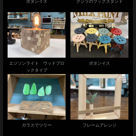
s
ボタンイス
クジラのブックスタンド
ョ
t
:
ン
エジソンライト ウッドブロ
ボタンイス
ックタイプ
ガラスでツリー
フレームアレンジ