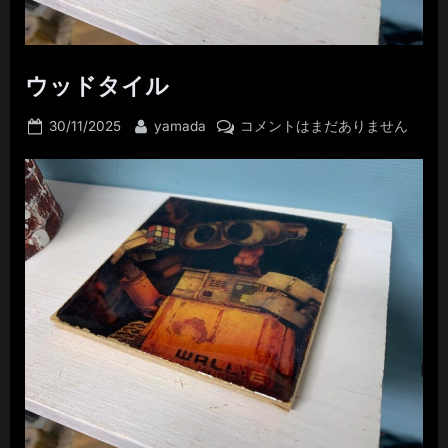
ウッドタイル
Posted
By
ウ
30/11/2025
yamada
コメントはまだありません
on
ッ
ド
タ
イ
ル
へ
の